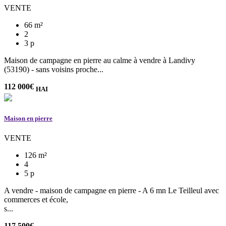
VENTE
66 m²
2
3 p
Maison de campagne en pierre au calme à vendre à Landivy
(53190) - sans voisins proche...
112 000
€
HAI
Maison en pierre
VENTE
126 m²
4
5 p
A vendre - maison de campagne en pierre - A 6 mn Le Teilleul avec
commerces et école,
s...
117 500
€