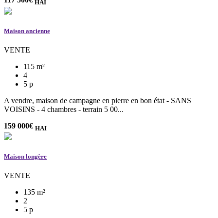
HAI
Maison ancienne
VENTE
115 m²
4
5 p
A vendre, maison de campagne en pierre en bon état - SANS
VOISINS - 4 chambres - terrain 5 00...
159 000
€
HAI
Maison longère
VENTE
135 m²
2
5 p