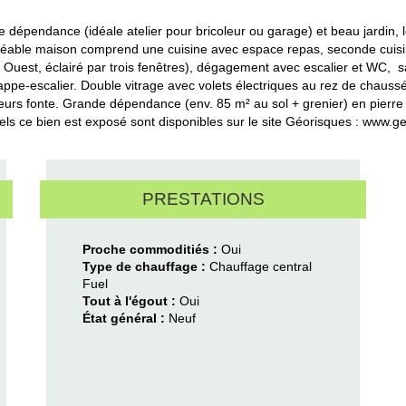
 dépendance (idéale atelier pour bricoleur ou garage) et beau jardin, 
ble maison comprend une cuisine avec espace repas, seconde cuisine 
t Ouest, éclairé par trois fenêtres), dégagement avec escalier et WC, s
pe-escalier. Double vitrage avec volets électriques au rez de chaussée,
eurs fonte. Grande dépendance (env. 85 m² au sol + grenier) en pierre 
uels ce bien est exposé sont disponibles sur le site Géorisques : www.g
PRESTATIONS
Proche commoditiés :
Oui
Type de chauffage :
Chauffage central
Fuel
Tout à l'égout :
Oui
État général :
Neuf