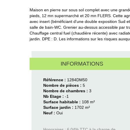
Maison en pierre sur sous sol complet avec une grande
pieds, 12 mn supermarché et 20 mn FLERS. Cette agréa
avec insert (bénéficiant d'une double exposition Sud e
salle de bain-WC. Grenier au-dessus accessible par trap
Chauffage central fuel (chaudière récente) avec radiat
jardin. DPE : D. Les informations sur les risques auxq
INFORMATIONS
Référence :
1284DM50
Nombre de pièces :
5
Nombre de chambres :
3
Nb Etage :
-1
Surface habitable :
108 m²
Surface jardin :
1702 m²
Neuf :
Oui
Honoraires : 6.04% TTC à la charge de