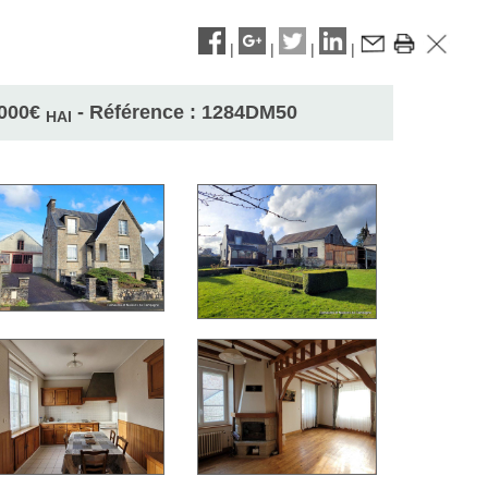
|
|
|
|
000
€
- Référence : 1284DM50
HAI