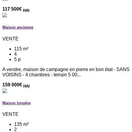
117 500
€
HAI
Maison ancienne
VENTE
115 m²
4
5 p
A vendre, maison de campagne en pierre en bon état - SANS
VOISINS - 4 chambres - terrain 5 00...
159 000
€
HAI
Maison longère
VENTE
135 m²
2