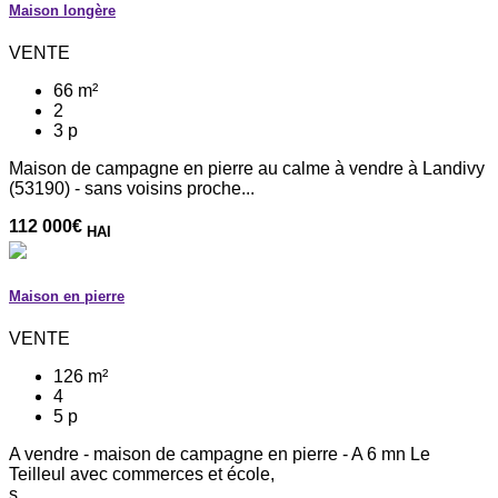
Maison longère
VENTE
66 m²
2
3 p
Maison de campagne en pierre au calme à vendre à Landivy
(53190) - sans voisins proche...
112 000
€
HAI
Maison en pierre
VENTE
126 m²
4
5 p
A vendre - maison de campagne en pierre - A 6 mn Le
Teilleul avec commerces et école,
s...