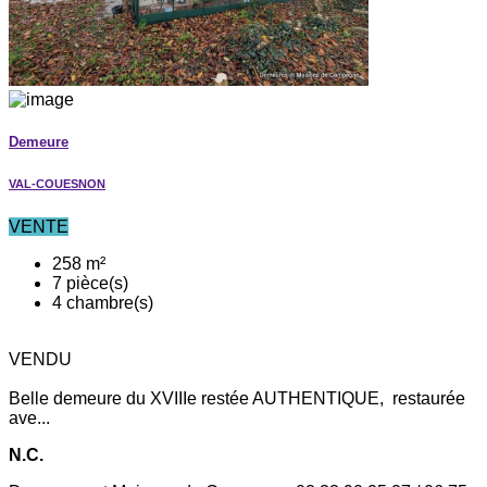
Demeure
VAL-COUESNON
VENTE
258 m²
7 pièce(s)
4 chambre(s)
VENDU
Belle demeure du XVIIIe restée AUTHENTIQUE, restaurée
ave...
N.C.