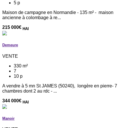
5 p
Maison de campagne en Normandie - 135 m² - maison
ancienne à colombage à re...
215 000
€
HAI
Demeure
VENTE
330 m²
7
10 p
A vendre à 5 mn St JAMES (50240), longère en pierre- 7
chambres dont 2 au rdc - ...
344 000
€
HAI
Manoir