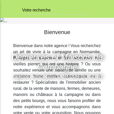
Votre recherche
Bienvenue
Bienvenue dans notre agence ! Vous recherchez
un art de vivre à la campagne en Normandie,
Demeures et Maisons de
Bretagne ou Mayenne et êtes amoureux des
vieilles pierres qui ont une histoire ? Ou vous
Campagne
souhaitez vendre une maison de famille ou une
Agence Immobilière MORTAIN-BOCAGE
ancienne ferme restées authentiques ou à
restaurer ? Spécialistes de l'immobilier ancien
rural, de la vente de maisons, fermes, demeures,
manoirs ou châteaux à la campagne ou dans
des petits bourgs, nous vous faisons profiter de
notre expérience et vous accompagnons dans
votre vente ou votre acquisition. Nous pouvons