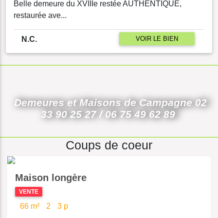
Belle demeure du XVIIIe restée AUTHENTIQUE,
restaurée ave...
VOIR LE BIEN
N.C.
Demeures et Maisons de Campagne 02
33 90 25 27 / 06 75 49 62 89
Coups de coeur
Maison longère
VENTE
66 m²
2
3 p