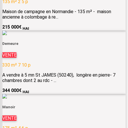
135 m²
2
5 p
Maison de campagne en Normandie - 135 m² - maison
ancienne à colombage à re...
215 000
€
HAI
Demeure
VENTE
330 m²
7
10 p
A vendre à 5 mn St JAMES (50240), longère en pierre- 7
chambres dont 2 au rdc - ...
344 000
€
HAI
Manoir
VENTE