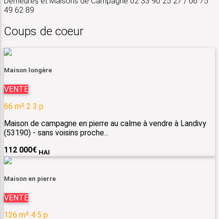
Demeures et Maisons de Campagne 02 33 90 25 27 / 06 75
49 62 89
Coups de coeur
Maison longère
VENTE
66 m²
2
3 p
Maison de campagne en pierre au calme à vendre à Landivy
(53190) - sans voisins proche...
112 000
€
HAI
Maison en pierre
VENTE
126 m²
4
5 p