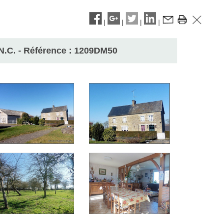
|
|
|
|
N.C. - Référence : 1209DM50